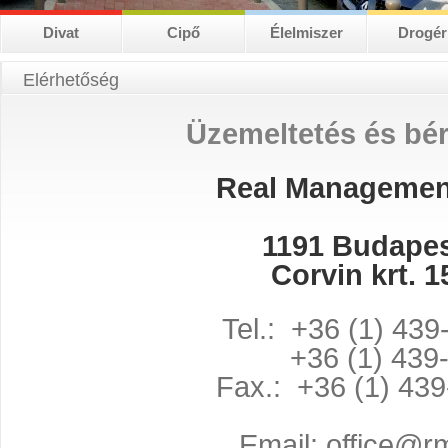
Divat
Cipő
Élelmiszer
Drogér
Elérhetőség
Üzemeltetés és bé
Real Management
1191 Budapes
Corvin krt. 1
Tel.:
+36 (1) 439
Tel.: 
+36 (1) 439
Fax.:
+36 (1) 43
Email: office@r