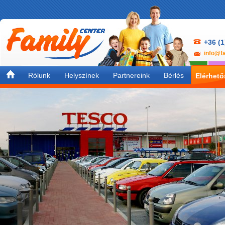
+36 (1
info@fa
Rólunk
Helyszínek
Partnereink
Bérlés
Elérhet