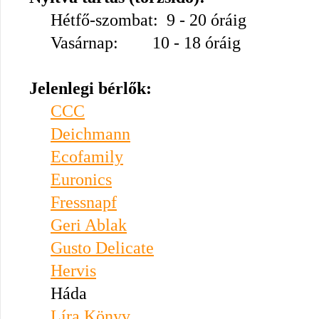
Hétfő-szombat: 9 - 20 óráig
Vasárnap: 10 - 18 óráig
Jelenlegi bérlők:
CCC
Deichmann
Ecofamily
Euronics
Fressnapf
Geri Ablak
Gusto Delicate
Hervis
Háda
Líra Könyv