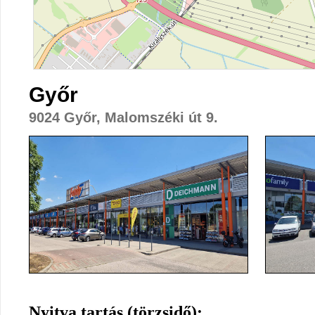
Győr
9024 Győr, Malomszéki út 9.
Nyitva tartás (törzsidő):