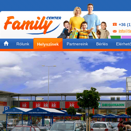
+36 (1
info@fa
Rólunk
Partnereink
Bérlés
Elérhet
Helyszínek