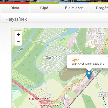
Divat
Cipő
Élelmiszer
Drogér
Helyszínek
+
−
Győr
9024 Győr, Malomszéki út 9.