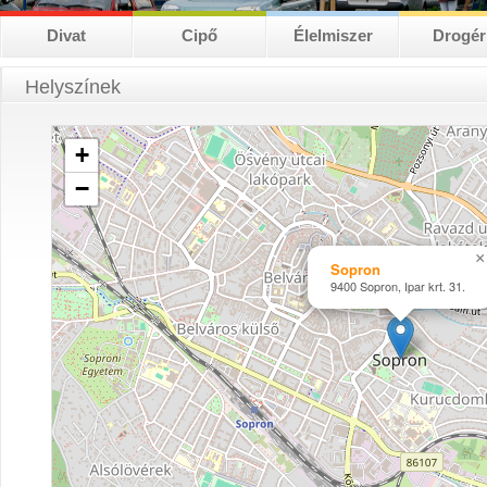
Divat
Cipő
Élelmiszer
Drogér
Helyszínek
+
−
×
Sopron
9400 Sopron, Ipar krt. 31.