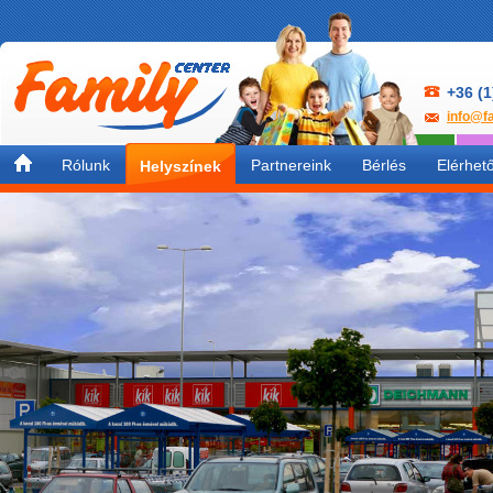
+36 (1
info@fa
Rólunk
Partnereink
Bérlés
Elérhet
Helyszínek