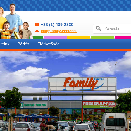
+36 (1) 439-2330
info@family-center.hu
reink
Bérlés
Elérhetőség