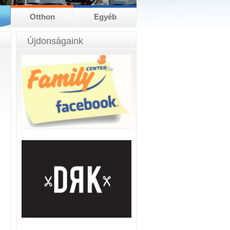
Otthon
Egyéb
Újdonságaink