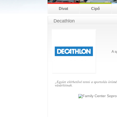
Divat
Cipő
Decathlon
A s
„Együtt elérhetővé tenni a sportolás örömé
vásárlóinak.