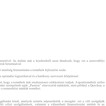
retetével. Az áruház már a kezdetektől azon fáradozik, hogy ezt a szenvedélyt
tok betartásával:
ó minőség fenntartására a termékek fejlesztése során.
z optimális logisztikával és a hatékony szervezeti felépítéssel.
el, hogy a termékek árát rendszeresen csökkenteni tudjuk. A sporttermékek széles
ránt szerepelnek saját „Passion” elnevezésű márkáink, mint például a Quechua, a
ve a nemzetközi márkák termékei.
áltatást kínál, amelyek szintén népszerűsítik a mozgást: ezt a célt szolgálják
lét célzó szolgáltatások, valamint a választható finanszírozási módok és az