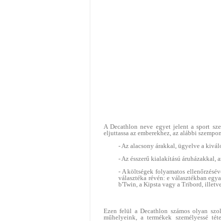
A Decathlon neve egyet jelent a sport sze
eljuttassa az emberekhez, az alábbi szempon
- Az alacsony árakkal, ügyelve a kivál
- Az ésszerű kialakítású áruházakkal, a
- A költségek folyamatos ellenőrzésév
választéka révén: e választékban egya
b'Twin, a Kipsta vagy a Tribord, illet
Ezen felül a Decathlon számos olyan szolg
műhelyeink, a termékek személyessé téte