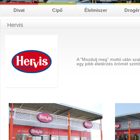
Divat
Cipő
Élelmiszer
Drogér
Hervis
A "Mozdulj meg” mottó után sza
egy jobb életérzés örömét szimbo