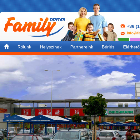
+36 (1
info@fa
Rólunk
Helyszínek
Partnereink
Bérlés
Elérhet